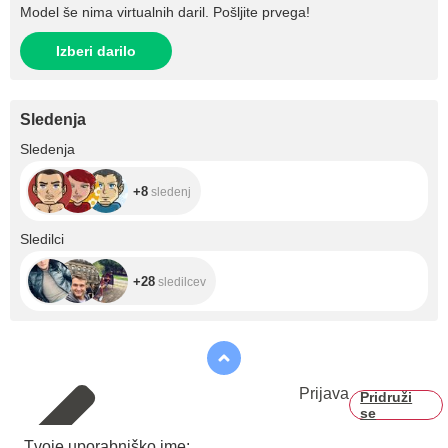
Model še nima virtualnih daril. Pošljite prvega!
Izberi darilo
Sledenja
+8
Sledenja
+8
sledenj
+28
Sledilci
+28
sledilcev
Prijava
Pridruži
se
Tvoje uporabniško ime: