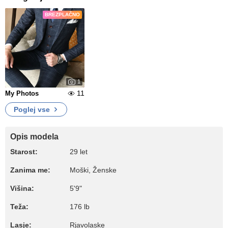
BREZPLAČNO
1
11
My Photos
Poglej vse
Opis modela
Starost:
29 let
Zanima me:
Moški, Ženske
Višina:
5'9"
Teža:
176 lb
Lasje:
Rjavolaske