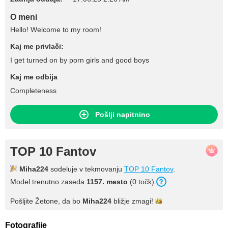
O meni
Hello! Welcome to my room!
Kaj me privlači:
I get turned on by porn girls and good boys
Kaj me odbija
Completeness
Pošlji napitnino
TOP 10 Fantov
Miha224
sodeluje v tekmovanju
TOP 10 Fantov
.
Model trenutno zaseda
1157. mesto
(0 točk).
Pošljite Žetone, da bo
Miha224
bližje
zmagi!
Fotografije