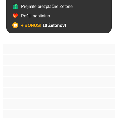
Prejmite brezplačne Žetone
Pošlji napitnino
+ BONUS!
10 Žetonov!
Analno
Arabski
Azijska
Babice
BBW
Belke
Blond