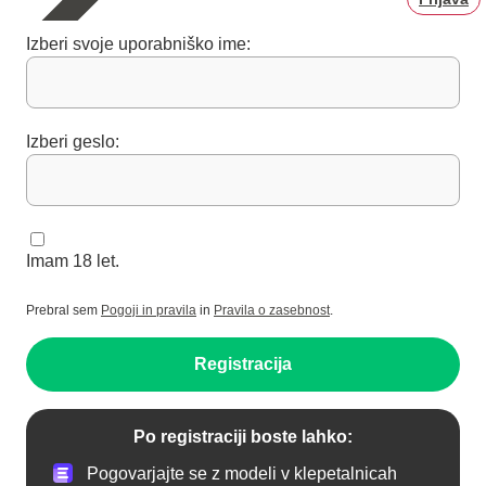
Izberi svoje uporabniško ime:
Izberi geslo:
Imam 18 let.
Prebral sem
Pogoji in pravila
in
Pravila o zasebnost
.
Registracija
Po registraciji boste lahko:
Pogovarjajte se z modeli v klepetalnicah