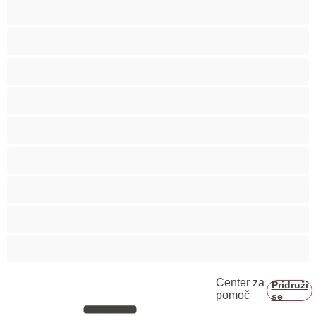
Rdečelaske
Rjavolaske
Skupinski seks
Srednje oprsje
Velika rit
Veliko oprsje
Zaobljene
Črnke
Študentke
Center za
Pridruži
pomoč
se