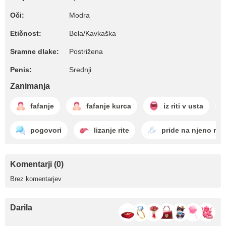
Oči:
Modra
Etičnost:
Bela/Kavkaška
Sramne dlake:
Postrižena
Penis:
Srednji
Zanimanja
fafanje
fafanje kurca
iz riti v usta
pogovori
lizanje rite
pride na njeno rit
Komentarji (0)
Brez komentarjev
Darila