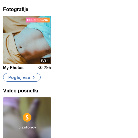
Fotografije
BREZPLAČNO
4
295
My Photos
Poglej vse
Video posnetki
5 Žetonov