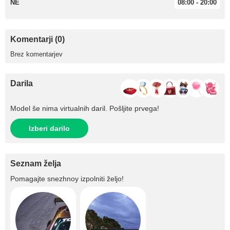
NE
08:00 - 20:00
Komentarji (0)
Brez komentarjev
Darila
Model še nima virtualnih daril. Pošljite prvega!
Izberi darilo
Seznam želja
Pomagajte
snezhnoy
izpolniti željo!