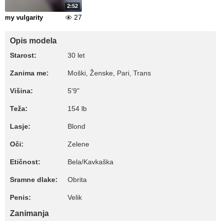
2:52
27
my vulgarity
Opis modela
Starost:
30 let
Zanima me:
Moški, Ženske, Pari, Trans
Višina:
5'9"
Teža:
154 lb
Lasje:
Blond
Oči:
Zelene
Etičnost:
Bela/Kavkaška
Sramne dlake:
Obrita
Penis:
Velik
Zanimanja