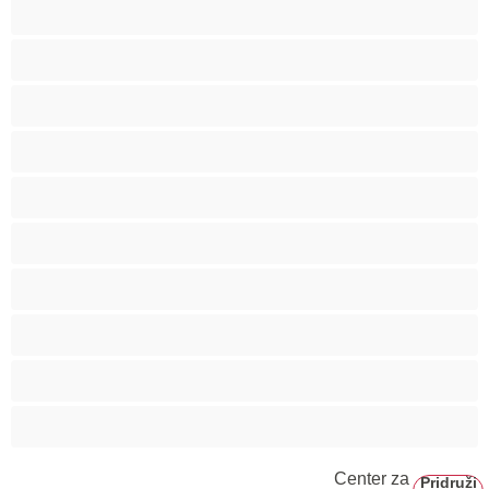
Punce
Rdečelaske
Rjavolaske
Skupinski seks
Srednje oprsje
Velika rit
Veliko oprsje
Zaobljene
Črnke
Študentke
Center za
Pridruži