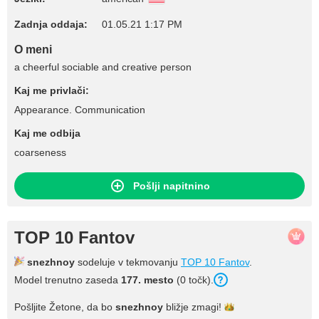
Zadnja oddaja:
01.05.21 1:17 PM
O meni
a cheerful sociable and creative person
Kaj me privlači:
Appearance. Communication
Kaj me odbija
coarseness
Pošlji napitnino
TOP 10 Fantov
snezhnoy
sodeluje v tekmovanju
TOP 10 Fantov
.
Model trenutno zaseda
177. mesto
(0 točk).
Pošljite Žetone, da bo
snezhnoy
bližje
zmagi!