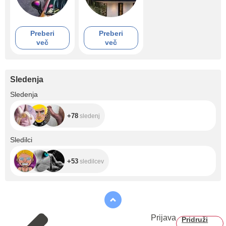
Preberi
Preberi
več
več
Sledenja
+78
Sledenja
+78
sledenj
+53
Sledilci
+53
sledilcev
Prijava
Pridruži