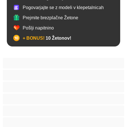
Pogovarjajte se z modeli v klepetalnicah
Prejmite brezplačne Žetone
Pošlji napitnino
+ BONUS!
10 Žetonov!
Analno
Arabski
Azijska
Babice
BBW
Belke